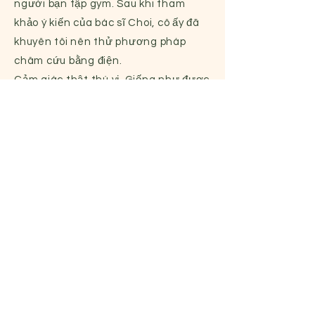
người bạn tập gym. Sau khi tham
khảo ý kiến của bác sĩ Choi, cô ấy đã
khuyên tôi nên thử phương pháp
châm cứu bằng điện.
Cảm giác thật thú vị. Giống như được
mát-xa vậy. Cô ấy còn giác hơi cả vai
và lưng tôi nữa. Thật là sảng khoái!
Tôi cảm thấy dễ chịu hơn ngay lập
tức. Nó để lại một vài vết bầm tím, đặc
biệt là ở những chỗ cơ bị căng,
nhưng cô ấy đã giải thích trước nên
tôi không ngạc nhiên lắm. Chắc chắn
tôi sẽ quay lại vì nó không quá xa chỗ
làm của tôi (khoảng 15 phút lái xe từ
Irvine). Tôi chắc chắn khuyên những
người thường xuyên tập thể dục nên
thử. Ngay cả sau lần điều trị đầu tiên,