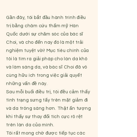
Gần đây, tôi bắt đầu hành trình điều
trị bằng châm cứu thẩm mỹ Hàn
Quốc dưới sự chăm sóc của bác sĩ
Choi, và cho đến nay đó là một trải
nghiệm tuyệt vời! Mục tiêu chính của
tôi là tìm ra giải pháp cho làn da khô
và làm sáng da, và bác sĩ Choi đã vô
cùng hữu ích trong việc giải quyết
những vấn đề này.
Sau mỗi buổi điều trị, tôi đều cảm thấy
tình trạng sưng tấy trên mặt giảm đi
và da trông sáng hơn. Thật ấn tượng
khi thấy sự thay đổi tích cực rõ rệt
trên làn da của mình.
Tôi rất mong chờ được tiếp tục các