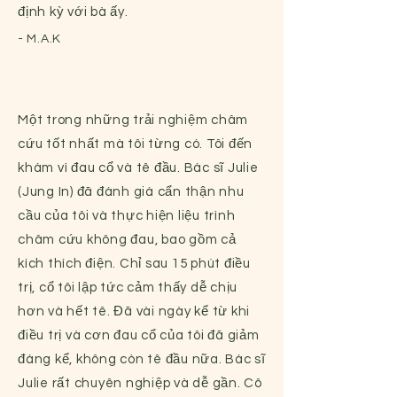
định kỳ với bà ấy.
- M.A.K
Một trong những trải nghiệm châm
cứu tốt nhất mà tôi từng có. Tôi đến
khám vì đau cổ và tê đầu. Bác sĩ Julie
(Jung In) đã đánh giá cẩn thận nhu
cầu của tôi và thực hiện liệu trình
châm cứu không đau, bao gồm cả
kích thích điện. Chỉ sau 15 phút điều
trị, cổ tôi lập tức cảm thấy dễ chịu
hơn và hết tê. Đã vài ngày kể từ khi
điều trị và cơn đau cổ của tôi đã giảm
đáng kể, không còn tê đầu nữa. Bác sĩ
Julie rất chuyên nghiệp và dễ gần. Cô