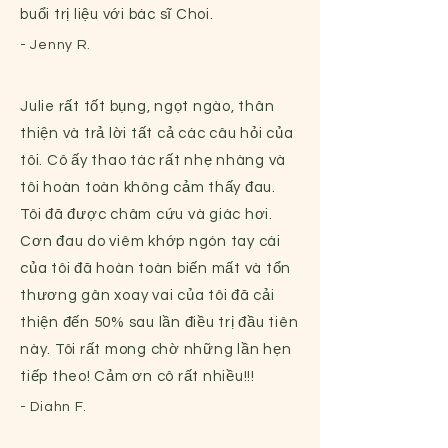
buổi trị liệu với bác sĩ Choi.
- Jenny R.
Julie rất tốt bụng, ngọt ngào, thân
thiện và trả lời tất cả các câu hỏi của
tôi. Cô ấy thao tác rất nhẹ nhàng và
tôi hoàn toàn không cảm thấy đau.
Tôi đã được châm cứu và giác hơi.
Cơn đau do viêm khớp ngón tay cái
của tôi đã hoàn toàn biến mất và tổn
thương gân xoay vai của tôi đã cải
thiện đến 50% sau lần điều trị đầu tiên
này. Tôi rất mong chờ những lần hẹn
tiếp theo! Cảm ơn cô rất nhiều!!!
- Diahn F.