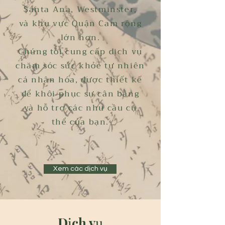
Santa Ana, Westminster,
và khu vực Quận Cam rộng
lớn hơn.
Chúng tôi cung cấp dịch vụ
chăm sóc sức khỏe tự nhiên
cá nhân hóa, được thiết kế
để khôi phục sự cân bằng
và hỗ trợ các nhu cầu cụ
thể của bạn.
Xem các dịch vụ
Dịch vụ