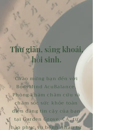
Thư giãn, sảng khoái,
hồi sinh.
Chào mừng bạn đến với
BodyMind AcuBalance,
Phòng khám châm cứu và
chăm sóc sức khỏe toàn
diện đáng tin cậy của bạn
tại Garden Grove, CA, tự
hào phục vụ bệnh nhân từ