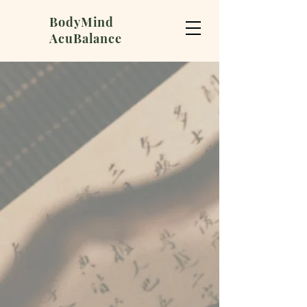
BodyMind
AcuBalance